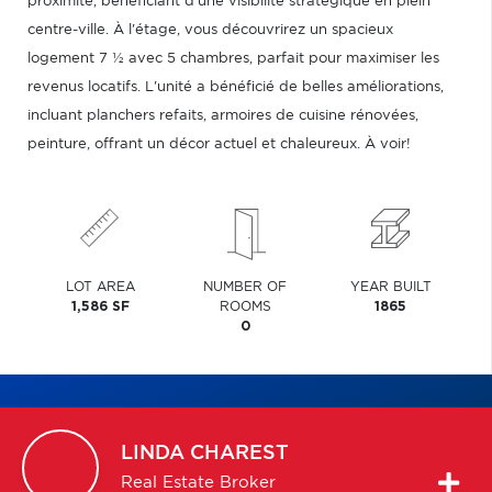
proximité, bénéficiant d'une visibilité stratégique en plein
centre-ville. À l'étage, vous découvrirez un spacieux
logement 7 ½ avec 5 chambres, parfait pour maximiser les
revenus locatifs. L'unité a bénéficié de belles améliorations,
incluant planchers refaits, armoires de cuisine rénovées,
peinture, offrant un décor actuel et chaleureux. À voir!
LOT AREA
NUMBER OF
YEAR BUILT
1,586 SF
ROOMS
1865
0
LINDA
CHAREST
Real Estate Broker