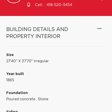
Cell. :
418-520-3454
BUILDING DETAILS AND
PROPERTY INTERIOR
Size
27'40" X 37'70" Irregular
Year built
1865
Foundation
Poured concrete
,
Stone
Siding