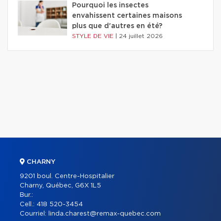
Pourquoi les insectes
envahissent certaines maisons
plus que d'autres en été?
STYLE DE VIE
|
24 juillet 2026
CHARNY
9201 boul. Centre-Hospitalier
Charny, Québec, G6X 1L5
Bur.:
Cell.:
418 520-3454
Courriel:
linda.charest@remax-quebec.com