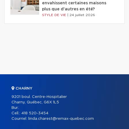
envahissent certaines maisons
plus que d'autres en été?
STYLE DE VIE
|
24 juillet 2026
CHARNY
9201 boul. Centre-Hospitalier
Charny, Québec, G6X 1L5
Bur.:
Cell.:
418 520-3454
Courriel:
linda.charest@remax-quebec.com